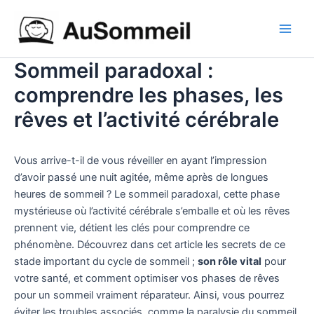
Aller
Main
au
Men
contenu
Sommeil paradoxal :
comprendre les phases, les
rêves et l’activité cérébrale
Vous arrive-t-il de vous réveiller en ayant l’impression
d’avoir passé une nuit agitée, même après de longues
heures de sommeil ? Le sommeil paradoxal, cette phase
mystérieuse où l’activité cérébrale s’emballe et où les rêves
prennent vie, détient les clés pour comprendre ce
phénomène. Découvrez dans cet article les secrets de ce
stade important du cycle de sommeil ;
son rôle vital
pour
votre santé, et comment optimiser vos phases de rêves
pour un sommeil vraiment réparateur. Ainsi, vous pourrez
éviter les troubles associés, comme la paralysie du sommeil.