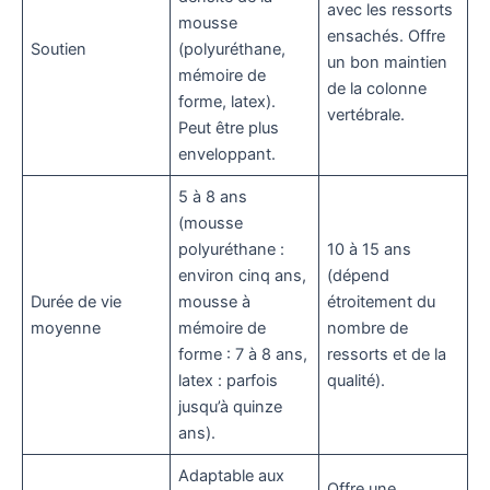
avec les ressorts
mousse
ensachés. Offre
Soutien
(polyuréthane,
un bon maintien
mémoire de
de la colonne
forme, latex).
vertébrale.
Peut être plus
enveloppant.
5 à 8 ans
(mousse
polyuréthane :
10 à 15 ans
environ cinq ans,
(dépend
Durée de vie
mousse à
étroitement du
moyenne
mémoire de
nombre de
forme : 7 à 8 ans,
ressorts et de la
latex : parfois
qualité).
jusqu’à quinze
ans).
Adaptable aux
Offre une