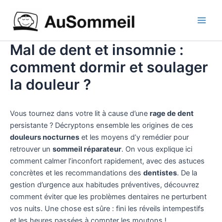
Aller
Main
au
Men
contenu
Mal de dent et insomnie :
comment dormir et soulager
la douleur ?
Vous tournez dans votre lit à cause d’une
rage de dent
persistante ? Décryptons ensemble les origines de ces
douleurs nocturnes
et les moyens d’y remédier pour
retrouver un
sommeil réparateur
. On vous explique ici
comment calmer l’inconfort rapidement, avec des astuces
concrètes et les recommandations des
dentistes
. De la
gestion d’urgence aux habitudes préventives, découvrez
comment éviter que les problèmes dentaires ne perturbent
vos nuits. Une chose est sûre : fini les réveils intempestifs
et les heures passées à compter les moutons !