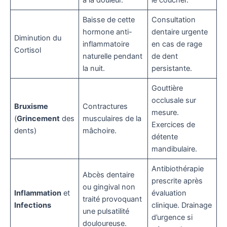
à la douleur.
le coucher.
Baisse de cette
Consultation
hormone anti-
dentaire urgente
Diminution du
inflammatoire
en cas de rage
Cortisol
naturelle pendant
de dent
la nuit.
persistante.
Gouttière
occlusale sur
Bruxisme
Contractures
mesure.
(
Grincement
des
musculaires de la
Exercices de
dents)
mâchoire.
détente
mandibulaire.
Antibiothérapie
Abcès dentaire
prescrite après
ou gingival non
Inflammation
et
évaluation
traité provoquant
Infections
clinique. Drainage
une pulsatilité
d’urgence si
douloureuse.