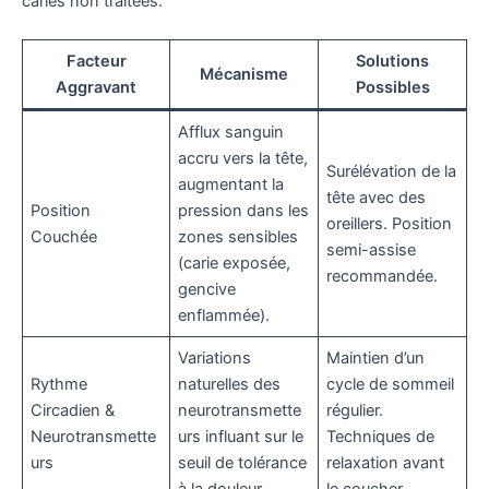
caries non traitées.
Facteur
Solutions
Mécanisme
Aggravant
Possibles
Afflux sanguin
accru vers la tête,
Surélévation de la
augmentant la
tête avec des
Position
pression dans les
oreillers. Position
Couchée
zones sensibles
semi-assise
(carie exposée,
recommandée.
gencive
enflammée).
Variations
Maintien d’un
Rythme
naturelles des
cycle de sommeil
Circadien &
neurotransmette
régulier.
Neurotransmette
urs influant sur le
Techniques de
urs
seuil de tolérance
relaxation avant