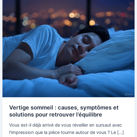
Vertige
sommeil
:
causes,
symptômes
et
solutions
pour
retrouver
l’équilibre
Vertige sommeil : causes, symptômes et
solutions pour retrouver l’équilibre
Vous est-il déjà arrivé de vous réveiller en sursaut avec
l’impression que la pièce tourne autour de vous ? Le […]