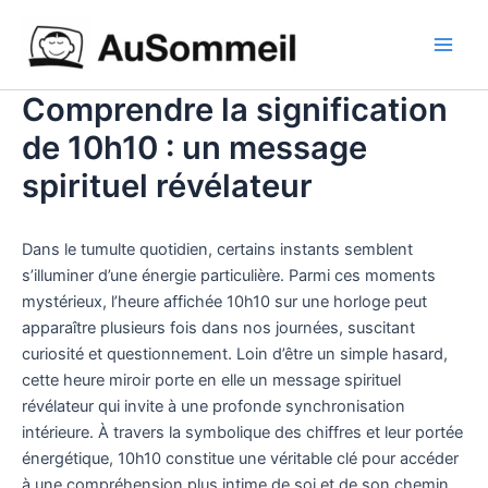
Aller
Main
au
Men
contenu
Comprendre la signification
de 10h10 : un message
spirituel révélateur
Dans le tumulte quotidien, certains instants semblent
s’illuminer d’une énergie particulière. Parmi ces moments
mystérieux, l’heure affichée 10h10 sur une horloge peut
apparaître plusieurs fois dans nos journées, suscitant
curiosité et questionnement. Loin d’être un simple hasard,
cette heure miroir porte en elle un message spirituel
révélateur qui invite à une profonde synchronisation
intérieure. À travers la symbolique des chiffres et leur portée
énergétique, 10h10 constitue une véritable clé pour accéder
à une compréhension plus intime de soi et de son chemin