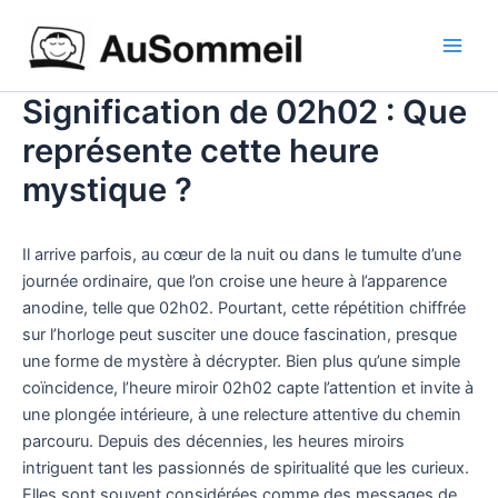
Aller
Main
au
Men
contenu
Signification de 02h02 : Que
représente cette heure
mystique ?
Il arrive parfois, au cœur de la nuit ou dans le tumulte d’une
journée ordinaire, que l’on croise une heure à l’apparence
anodine, telle que 02h02. Pourtant, cette répétition chiffrée
sur l’horloge peut susciter une douce fascination, presque
une forme de mystère à décrypter. Bien plus qu’une simple
coïncidence, l’heure miroir 02h02 capte l’attention et invite à
une plongée intérieure, à une relecture attentive du chemin
parcouru. Depuis des décennies, les heures miroirs
intriguent tant les passionnés de spiritualité que les curieux.
Elles sont souvent considérées comme des messages de