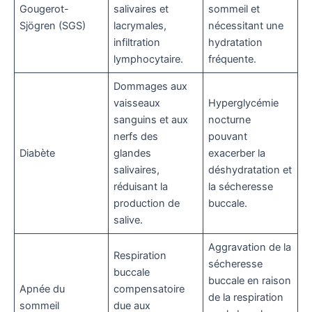
Gougerot-
salivaires et
sommeil et
Sjögren (SGS)
lacrymales,
nécessitant une
infiltration
hydratation
lymphocytaire.
fréquente.
Dommages aux
vaisseaux
Hyperglycémie
sanguins et aux
nocturne
nerfs des
pouvant
Diabète
glandes
exacerber la
salivaires,
déshydratation et
réduisant la
la sécheresse
production de
buccale.
salive.
Aggravation de la
Respiration
sécheresse
buccale
buccale en raison
Apnée du
compensatoire
de la respiration
sommeil
due aux