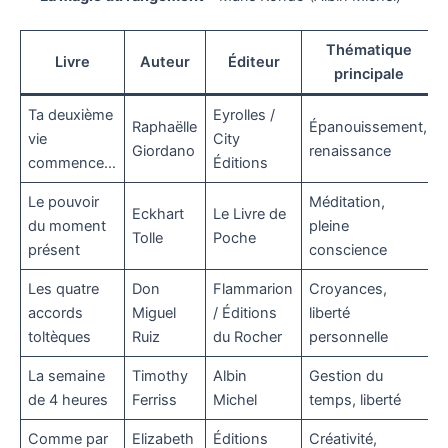
Thématique
Livre
Auteur
Éditeur
principale
Ta deuxième
Eyrolles /
Raphaëlle
Épanouissement,
vie
City
Giordano
renaissance
commence…
Éditions
Le pouvoir
Méditation,
Eckhart
Le Livre de
du moment
pleine
Tolle
Poche
présent
conscience
Les quatre
Don
Flammarion
Croyances,
accords
Miguel
/ Éditions
liberté
toltèques
Ruiz
du Rocher
personnelle
La semaine
Timothy
Albin
Gestion du
de 4 heures
Ferriss
Michel
temps, liberté
Comme par
Elizabeth
Éditions
Créativité,