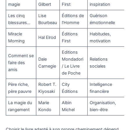
magie
Gilbert
First
inspiration
Les cinq
Lise
Éditions de
Guérison
blessures…
Bourbeau
l’Homme
émotionnelle
Miracle
Éditions
Habitudes,
Hal Elrod
Morning
First
motivation
Editions
Comment se
Dale
Mondadori
Relations
faire des
Carnegie
/ Le Livre
sociales
amis
de Poche
Père riche,
Robert T.
City
Intelligence
père pauvre
Kiyosaki
Éditions
financière
La magie du
Marie
Albin
Organisation,
rangement
Kondo
Michel
bien-être
Choisir le livre adapté à son propre cheminement dépend