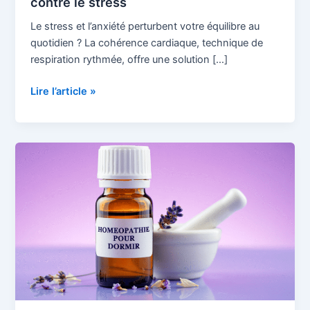
contre le stress
Le stress et l’anxiété perturbent votre équilibre au
quotidien ? La cohérence cardiaque, technique de
respiration rythmée, offre une solution […]
Lire l’article »
Sommeil
:
l’homéopathie
contre
stress
et
insomnies