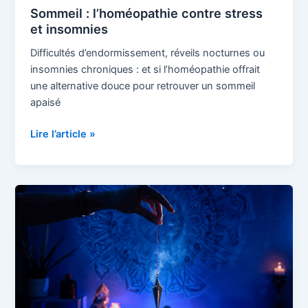
Sommeil : l’homéopathie contre stress
et insomnies
Difficultés d’endormissement, réveils nocturnes ou
insomnies chroniques : et si l’homéopathie offrait
une alternative douce pour retrouver un sommeil
apaisé
Lire l’article »
Hypnose
pour
dormir
:
méthodes
validées
et