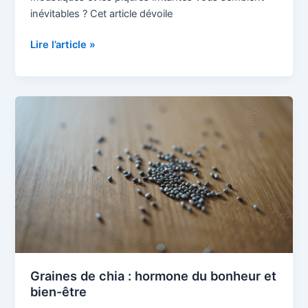
inévitables ? Cet article dévoile
Lire l’article »
Graines
de
chia
:
hormone
du
bonheur
et
bien-
être
Graines de chia : hormone du bonheur et
bien-être