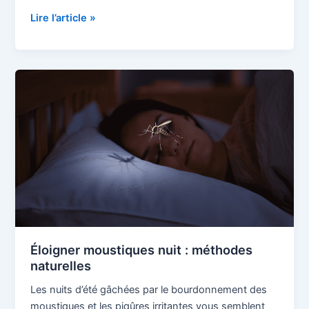
Lire l’article »
Éloigner
moustiques
nuit
:
méthodes
naturelles
Éloigner moustiques nuit : méthodes
naturelles
Les nuits d’été gâchées par le bourdonnement des
moustiques et les piqûres irritantes vous semblent