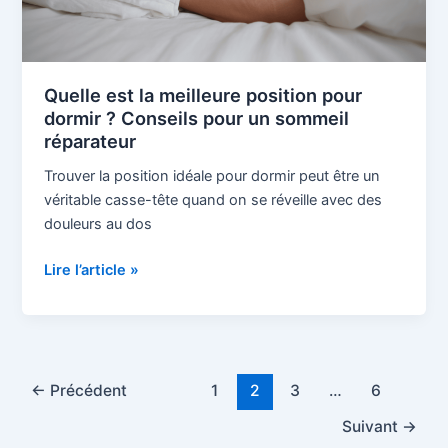
pour
un
sommeil
réparateur
Quelle est la meilleure position pour
dormir ? Conseils pour un sommeil
réparateur
Trouver la position idéale pour dormir peut être un
véritable casse-tête quand on se réveille avec des
douleurs au dos
Lire l’article »
←
Précédent
1
2
3
…
6
Suivant
→