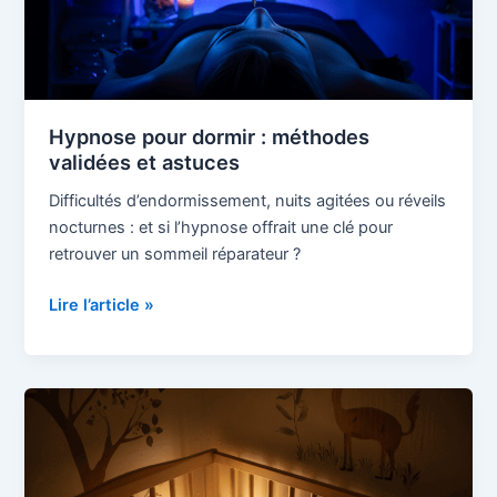
astuces
Hypnose pour dormir : méthodes
validées et astuces
Difficultés d’endormissement, nuits agitées ou réveils
nocturnes : et si l’hypnose offrait une clé pour
retrouver un sommeil réparateur ?
Lire l’article »
Sommeil
enfant
:
combien