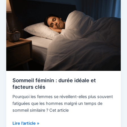
féminin
:
durée
idéale
et
facteurs
clés
Sommeil féminin : durée idéale et
facteurs clés
Pourquoi les femmes se réveillent-elles plus souvent
fatiguées que les hommes malgré un temps de
sommeil similaire ? Cet article
Lire l’article »