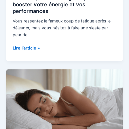
performances
booster votre énergie et vos
performances
Vous ressentez le fameux coup de fatigue après le
déjeuner, mais vous hésitez à faire une sieste par
peur de
Lire l’article »
Quelle
est
la
meilleure
position
pour
dormir
?
Conseils