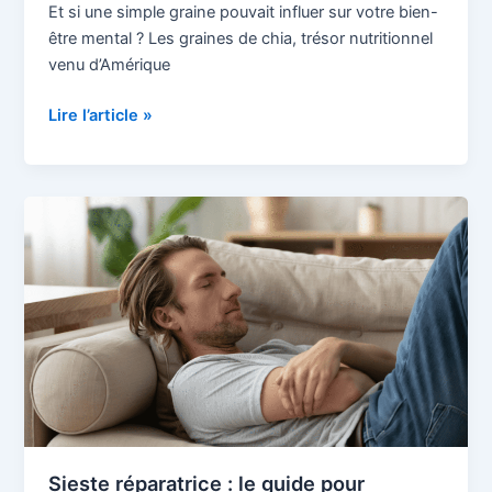
Et si une simple graine pouvait influer sur votre bien-
être mental ? Les graines de chia, trésor nutritionnel
venu d’Amérique
Lire l’article »
Sieste
réparatrice
:
le
guide
pour
booster
votre
énergie
et
vos
Sieste réparatrice : le guide pour