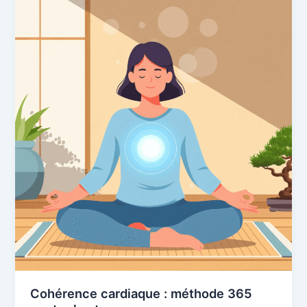
Cohérence
cardiaque
:
méthode
365
contre
le
stress
Cohérence cardiaque : méthode 365