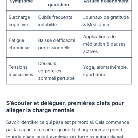
Symptôme
Astuce d’allègement
quotidien
Surcharge
Oublis fréquents,
Journaux de gratitude
cognitive
irritabilité
& Méditation
Applications de
Fatigue
Baisse d’efficacité
méditation & pauses
chronique
professionnelle
actives
Douleurs
Tensions
Yoga, aromathérapie,
corporelles,
musculaires
sport doux
sommeil perturbé
S’écouter et déléguer, premières clefs pour
alléger la charge mentale
Savoir identifier ce qui pèse est primordial. Cela commence
par la capacité à repérer quand la charge mentale prend
toute la place, puis à exprimer ses besoins autour de soi.