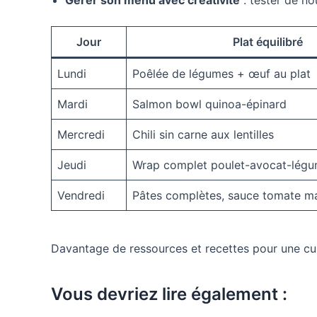
Gérer son menu avec créativité
: tester de n
Jour
Plat équilibré
Lundi
Poêlée de légumes + œuf au plat
Mardi
Salmon bowl quinoa-épinard
Mercredi
Chili sin carne aux lentilles
Jeudi
Wrap complet poulet-avocat-lég
Vendredi
Pâtes complètes, sauce tomate m
Davantage de ressources et recettes pour une cuis
Vous devriez lire également :