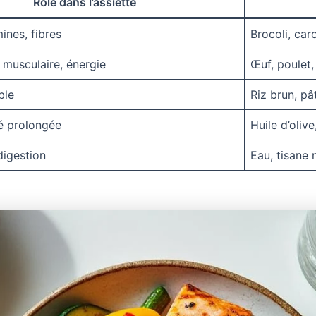
Rôle dans l’assiette
mines, fibres
Brocoli, car
 musculaire, énergie
Œuf, poulet, 
ble
Riz brun, p
été prolongée
Huile d’olive
digestion
Eau, tisane 