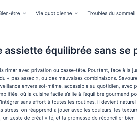
Bien-être
Vie quotidienne
Troubles du sommeil
assiette équilibrée sans se p
 rimer avec privation ou casse-tête. Pourtant, face à la jung
», du « pas assez », ou des mauvaises combinaisons. Savourer
enveillance envers soi-même, accessible au quotidien, avec pla
simplifiée, où la cuisine facile s’allie à l’équilibre gourmand
ntégrer sans effort à toutes les routines, il devient nature
stress, on réapprend à jouer avec les couleurs, les texture
n zeste de créativité, et la promesse de réconcilier bien-êtr