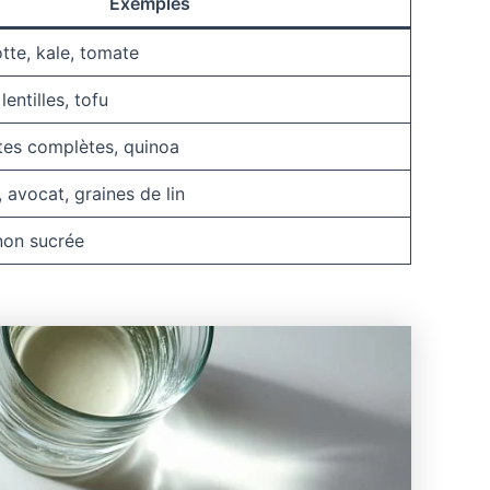
Exemples
otte, kale, tomate
lentilles, tofu
âtes complètes, quinoa
, avocat, graines de lin
non sucrée